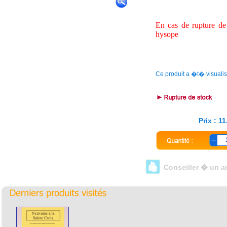
En cas de rupture de 
hysope
Ce produit a �t� visuali
Prix : 1
Conseiller � un a