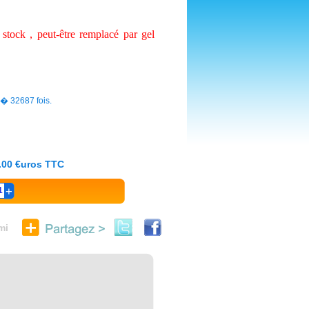
stock , peut-être remplacé par gel
s� 32687 fois.
1.00 €uros TTC
1
mi