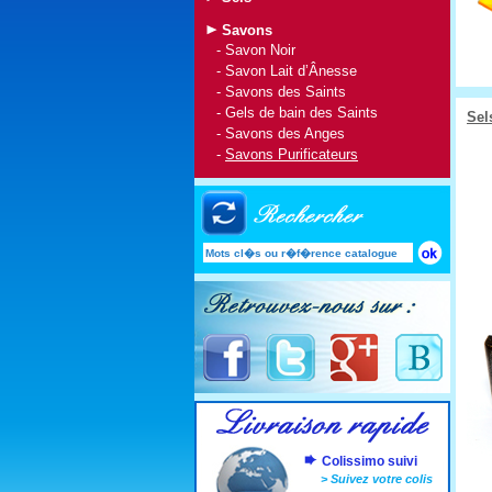
Savons
-
Savon Noir
-
Savon Lait d’Ânesse
-
Savons des Saints
-
Gels de bain des Saints
Sel
-
Savons des Anges
-
Savons Purificateurs
Colissimo suivi
>
Suivez votre colis