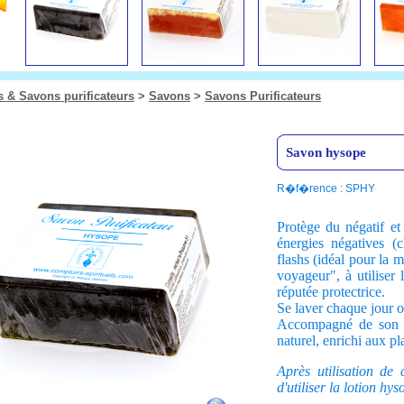
s & Savons purificateurs
>
Savons
>
Savons Purificateurs
Savon hysope
R�f�rence : SPHY
Protège du négatif et 
énergies négatives (c
flashs (idéal pour la 
voyageur", à utiliser 
réputée protectrice.
Se laver chaque jour 
Accompagné de son 
naturel, enrichi aux pl
Après utilisation de 
d'utiliser la lotion hy