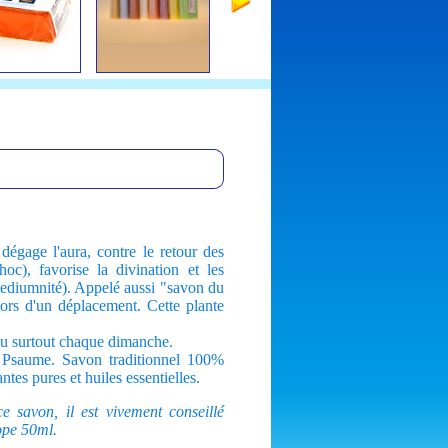
dégage l'aura, contre le retour des
hoc), favorise la divination et les
mediumnité). Appelé aussi "savon du
lors d'un déplacement. Cette plante
ou surtout chaque dimanche.
Psaume. Savon traditionnel 100%
antes pures et huiles essentielles.
ce savon, il est vivement conseillé
sope 50ml.