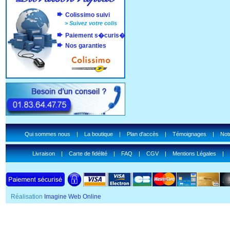
Colissimo suivi
>
Suivez votre colis
Paiement s�curis�
Nos garanties
Qui sommes nous
|
La boutique
|
Plan d'accès
|
Témoignages
|
Notr
Livraison
|
Carte de fidélité
|
FAQ
|
CGV
|
Mentions Légales
|
Réalisation
Imagine Web Online
SSL Certificate