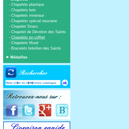
-
Chapelets plastique
-
Chapelets bois
-
Chapelets mineraux
-
Chapelets spécial neuvaine
-
Chapelet Strass
-
Chapelet de Dévotion des Saints
-
Chapelets en coffret
-
Chapelets Mural
-
Bracelets brésilien des Saints
Médailles