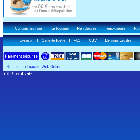
Qui sommes nous
|
La boutique
|
Plan d'accès
|
Témoignages
|
Notr
Livraison
|
Carte de fidélité
|
FAQ
|
CGV
|
Mentions Légales
|
Réalisation
Imagine Web Online
SSL Certificate