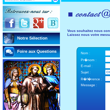
Vous souhaitez nous con
Laissez nous votre mess
Notre Sélection
Foire aux Questions
Nom :
Pr�nom :
E-mail :
Sujet :
R�f�rence :
Message :