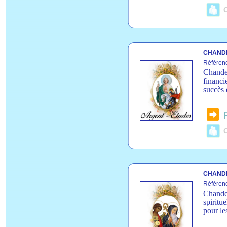
C
CHANDE
Référen
Chandel
financi
succès 
C
CHANDE
Référen
Chandel
spiritue
pour le