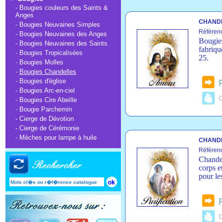
-
Bougies couleurs des Saints &
Anges
CHANDE
-
Bougies Neuvaines Simples
Référen
-
Bougies Neuvaines des Anges
Bougies
-
Bougies Neuvaines des Saints
fabriqu
-
Bougies Tropicalisées
25.
-
Bougies Molles
-
Bougies Chandelles
-
Bougies d'église
-
Bougies Arc-en-ciel
C
-
Bougies Cire Abeille
-
Bougie Parchemin
-
Cierge de Dévotion
-
Cierge de Cérémonie
-
Mèches pour lampe à huile
CHANDE
Référen
Chandel
corps e
pour le
C