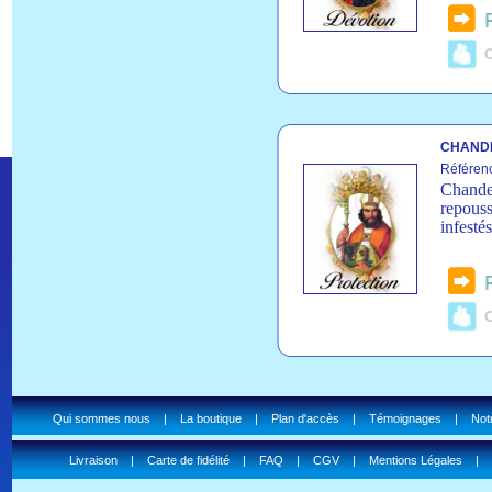
C
CHANDE
Référen
Chandel
repouss
infesté
C
Qui sommes nous
|
La boutique
|
Plan d'accès
|
Témoignages
|
Notr
Livraison
|
Carte de fidélité
|
FAQ
|
CGV
|
Mentions Légales
|