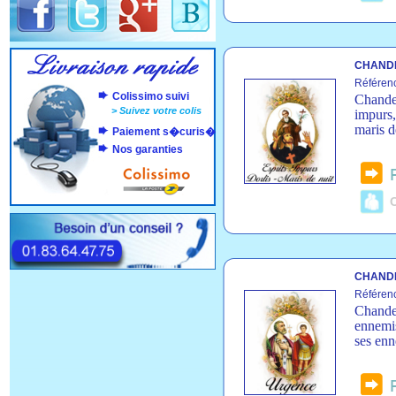
CHANDE
Référen
Colissimo suivi
Chandel
>
Suivez votre colis
impurs,
maris d
Paiement s�curis�
Nos garanties
C
CHANDE
Référen
Chandel
ennemis
ses enn