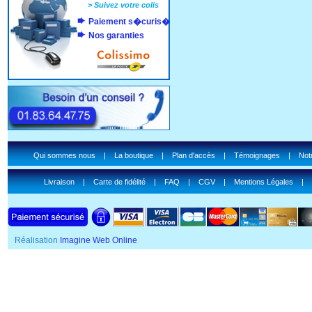
>
Suivez votre colis
Paiement s�curis�
Nos garanties
Qui sommes nous
|
La boutique
|
Plan d'accès
|
Témoignages
|
Notr
Livraison
|
Carte de fidélité
|
FAQ
|
CGV
|
Mentions Légales
|
Réalisation
Imagine Web Online
SSL Certificate