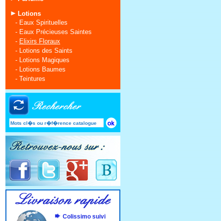
Lotions
-
Eaux Spirituelles
-
Eaux Précieuses Saintes
-
Elixirs Floraux
-
Lotions des Saints
-
Lotions Magiques
-
Lotions Baumes
-
Teintures
Colissimo suivi