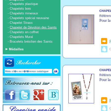
-
Chapelets plastique
-
Chapelets bois
CHAPEL
-
Chapelets mineraux
Référen
-
Chapelets spécial neuvaine
Pour la
-
Chapelet Strass
-
Chapelet de Dévotion des Saints
-
Chapelets en coffret
-
Chapelets Mural
-
Bracelets brésilien des Saints
C
Médailles
CHAPEL
Référen
Pour la
C