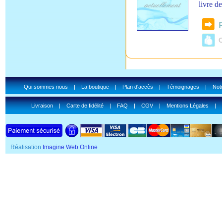
livre d
C
Qui sommes nous
|
La boutique
|
Plan d'accès
|
Témoignages
|
Notr
Livraison
|
Carte de fidélité
|
FAQ
|
CGV
|
Mentions Légales
|
Réalisation
Imagine Web Online
SSL Certificate