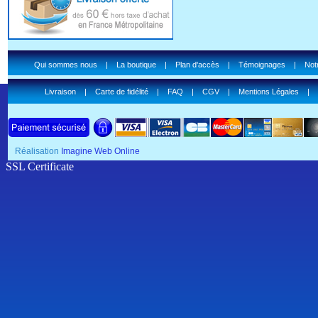
Qui sommes nous
|
La boutique
|
Plan d'accès
|
Témoignages
|
Notr
Livraison
|
Carte de fidélité
|
FAQ
|
CGV
|
Mentions Légales
|
Réalisation
Imagine Web Online
SSL Certificate