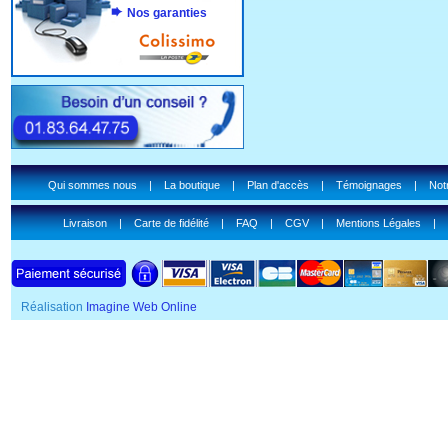
Nos garanties
Qui sommes nous
|
La boutique
|
Plan d'accès
|
Témoignages
|
Notr
Livraison
|
Carte de fidélité
|
FAQ
|
CGV
|
Mentions Légales
|
Réalisation
Imagine Web Online
SSL Certificate