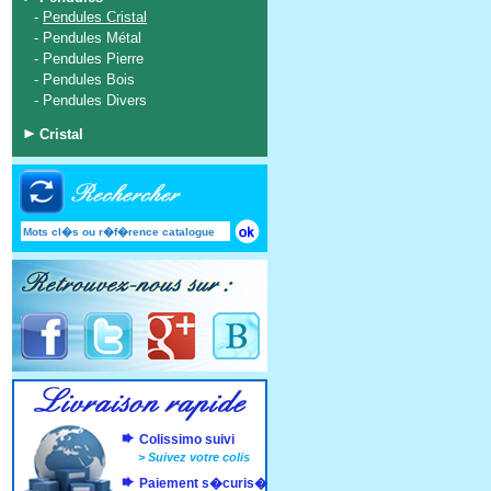
-
Pendules Cristal
-
Pendules Métal
-
Pendules Pierre
-
Pendules Bois
-
Pendules Divers
Cristal
Colissimo suivi
>
Suivez votre colis
Paiement s�curis�