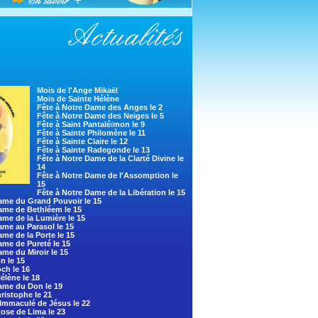
Mois de l'Ange Mikaël
Mois de Sainte Hélène
Fête à Notre Dame des Anges le 2
Fête à Notre Dame des Neiges le 5
Fête à Saint Pantaléïmon le 9
Fête à Sainte Philomène le 11
Fête à Sainte Claire le 12
Fête à Sainte Radegonde le 13
Fête à Notre Dame de la Clarté Divine le
14
Fête à Notre Dame de l'Assomption le
15
Fête à Notre Dame de la Libération le 15
ame du Grand Pouvoir le 15
ame de Bethléem le 15
ame de la Lumière le 15
ame au Parasol le 15
ame de la Porte le 15
ame de Pureté le 15
ame du Miroir le 15
n le 15
och le 16
élène le 18
ame du Don le 19
hristophe le 21
Immaculé de Jésus le 22
Rose de Lima le 23