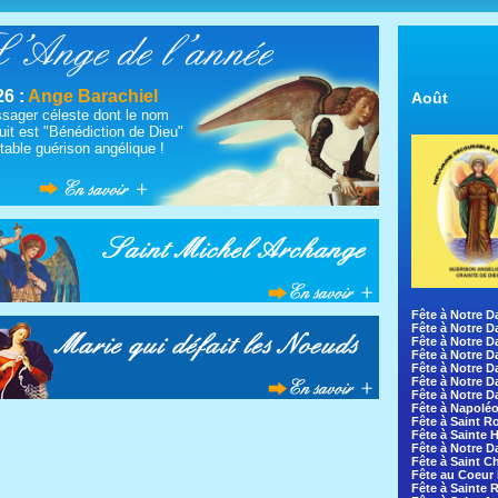
26 :
Ange Barachiel
Août
sager céleste dont le nom
uit est "Bénédiction de Dieu"
table guérison angélique !
Fête à Notre D
Fête à Notre D
Fête à Notre D
Fête à Notre D
Fête à Notre D
Fête à Notre D
Fête à Notre D
Fête à Napoléo
Fête à Saint R
Fête à Sainte H
Fête à Notre D
Fête à Saint C
Fête au Coeur 
Fête à Sainte 