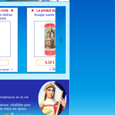
Bougie sainte hélène
Sainte hélène et saint
constantin
6.10 €
30.00 €
 maîtresse en la vie
our, infaillible pour
nte entre les époux...