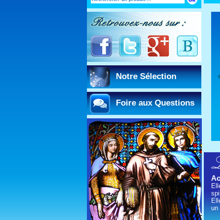
Sanctus Anniversaire
Rituel de sainte hélène
Notre Sélection
Foire aux Questions
20.00 €
42.40 €
Ao
Ell
spi
Ell
un 