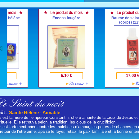
Encens fougère
Baume de sainte hélène
(corps) (125ml)
6.10 €
17.00 €
ût :
Sainte Hélène - Aimable
e est la mère de l’empereur Constantin, chère amante de la croix de Jésus et
rituelle. Elle retrouva selon la tradition, les clous de la crucifixion.
e est fortement priée contre les maléfices d’amour, les pertes de chances en am
retour de l’être aimé, apaise le foyer, rétabli la paix familiale et la bonne ente