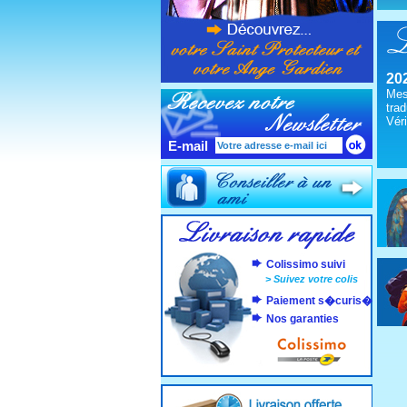
20
Mes
trad
Véri
E-mail
Colissimo suivi
>
Suivez votre colis
Paiement s�curis�
Nos garanties