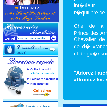
int�rieur 
l'�quilibre d
Chef de la M
Prince des A
E-mail
Chevalier de
de d�livrance
et de gu�riso
Colissimo suivi
"Adorez l'arc
>
Suivez votre colis
affrontez les
Paiement s�curis�
Nos garanties