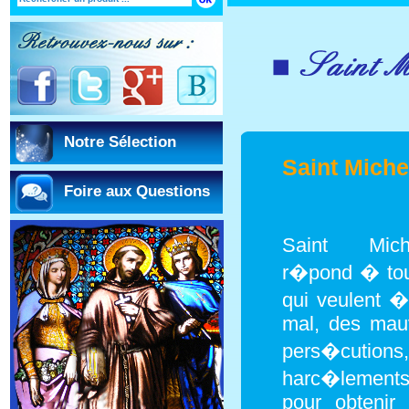
Notre Sélection
Saint Mich
Foire aux Questions
Saint Mich
r�pond � tou
qui veulent 
mal, des mauv
pers�cu
harc�lement
pour obtenir