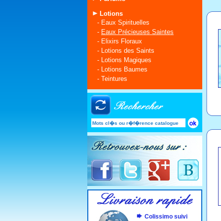
Lotions
-
Eaux Spirituelles
-
Eaux Précieuses Saintes
-
Elixirs Floraux
-
Lotions des Saints
-
Lotions Magiques
-
Lotions Baumes
-
Teintures
Colissimo suivi