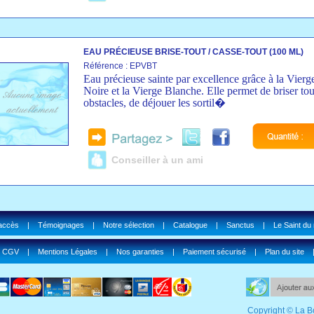
EAU PRÉCIEUSE BRISE-TOUT / CASSE-TOUT (100 ML)
Référence : EPVBT
Eau précieuse sainte par excellence grâce à la Vierg
Noire et la Vierge Blanche. Elle permet de briser tou
obstacles, de déjouer les sortil�
Conseiller à un ami
'accès
|
Témoignages
|
Notre sélection
|
Catalogue
|
Sanctus
|
Le Saint du
|
CGV
|
Mentions Légales
|
Nos garanties
|
Paiement sécurisé
|
Plan du site
Copyright © La B