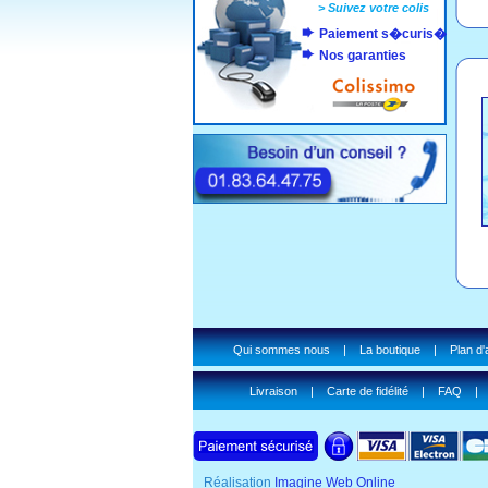
>
Suivez votre colis
Paiement s�curis�
Nos garanties
Qui sommes nous
|
La boutique
|
Plan d
Livraison
|
Carte de fidélité
|
FAQ
Réalisation
Imagine Web Online