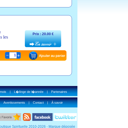
e
Prix : 20.00 €
s les
1
 mois
|
L�Ange de l�année
|
Partenaires
|
Avertissements
|
Contact
|
À savoir
outique Spirituelle 2010-2026 - Marque déposée