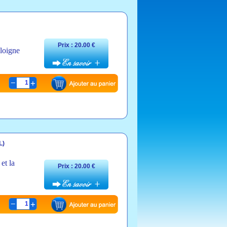
Prix : 20.00 €
éloigne
1
L)
et la
Prix : 20.00 €
1