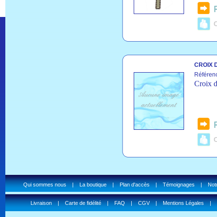
C
CROIX 
Référen
Croix d
C
Qui sommes nous
|
La boutique
|
Plan d'accès
|
Témoignages
|
Notr
Livraison
|
Carte de fidélité
|
FAQ
|
CGV
|
Mentions Légales
|