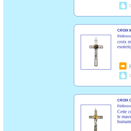
C
CROIX 
Référe
croix m
esoteri
C
CROIX 
Référen
Cette c
le mauv
humain