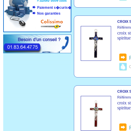
>
Suivez votre colis
Paiement s�curis�
Nos garanties
CROIX S
Référen
croix s
spiritue
C
CROIX S
Référen
croix s
spiritue