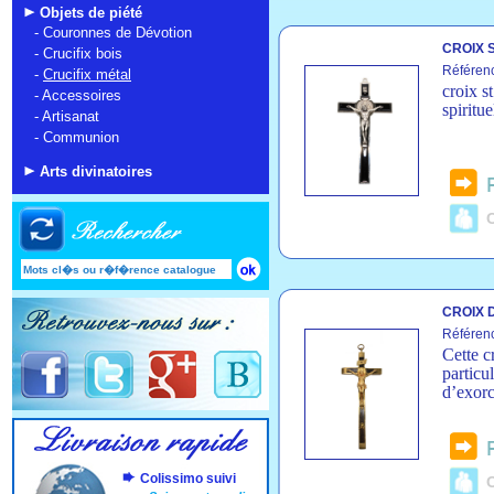
Objets de piété
-
Couronnes de Dévotion
CROIX S
-
Crucifix bois
Référen
-
Crucifix métal
croix s
-
Accessoires
spiritue
-
Artisanat
-
Communion
Arts divinatoires
C
CROIX D
Référen
Cette c
particu
d’exorc
Colissimo suivi
C