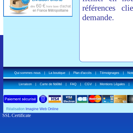
références cli
demande.
Qui sommes nous
|
La boutique
|
Plan d'accès
|
Témoignages
|
Notr
Livraison
|
Carte de fidélité
|
FAQ
|
CGV
|
Mentions Légales
|
Réalisation
Imagine Web Online
SSL Certificate