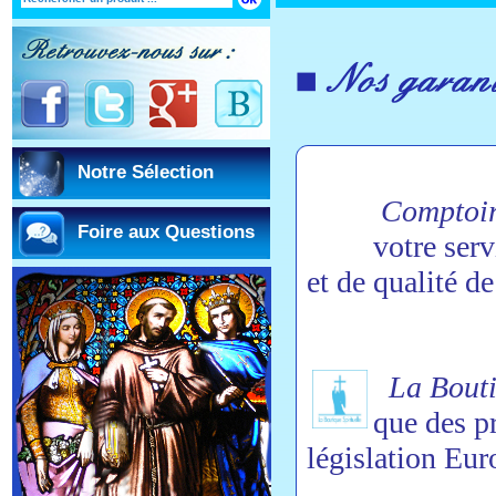
Notre Sélection
Comptoirs
Foire aux Questions
votre serv
et de qualité de
La Boutiq
que des p
législation Eu