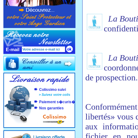
La Boutiq
confidenti
E-mail
La Boutiq
coordonné
de prospection.
Colissimo suivi
>
Suivez votre colis
Paiement s�curis�
Conformément 
Nos garanties
libertés» vous d
aux informati
fichier en no