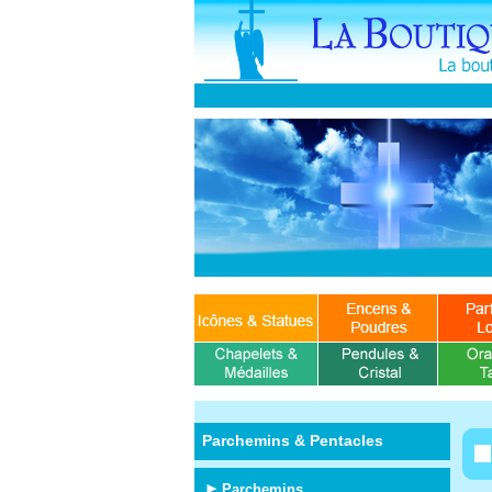
Parchemins & Pentacles
Parchemins