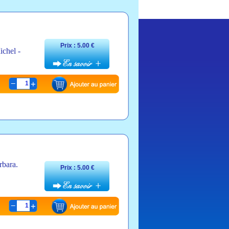
Prix : 5.00 €
ichel -
1
rbara.
Prix : 5.00 €
1