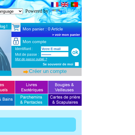
SSL Certificate
Powered by
Translate
Mon panier : 0 Article
>
voir mon panier
Mon compte
Identifiant :
Mot de passe :
Mot de passe oublié ?
Se souvenir de moi
Créer un compte