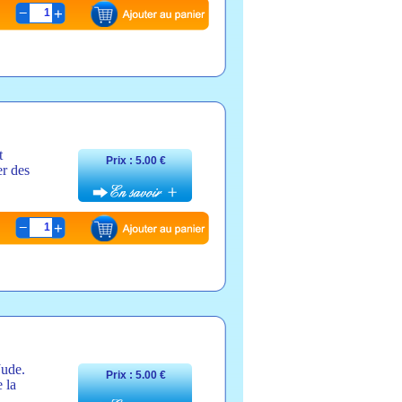
1
t
Prix : 5.00 €
er des
1
Jude.
Prix : 5.00 €
 la