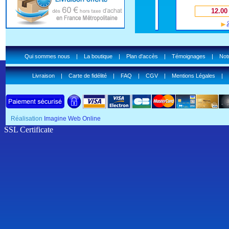
€
1.00 €
12.00 €
Qui sommes nous
|
La boutique
|
Plan d'accès
|
Témoignages
|
Notr
Livraison
|
Carte de fidélité
|
FAQ
|
CGV
|
Mentions Légales
|
Réalisation
Imagine Web Online
SSL Certificate