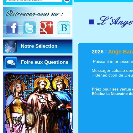
Notre Sélection
2026 :
Ange Bar
Puissant intercesseu
Foire aux Questions
Messager céleste dont
« Bénédiction de Dieu
Priez pour ses vertus 
Récitez la Neuvaine de