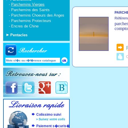
-
Parchemins Vierges
-
Parchemins des Saints
PARCHE
-
Parchemins Choeurs des Anges
Référen
-
Parchemins Protecteurs
parchem
-
Encres de Chine
comptoi
Pentacles
C
Colissimo suivi
>
Suivez votre colis
Paiement s�curis�