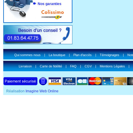
Nos garanties
Qui sommes nous
|
La boutique
|
Plan d'accès
|
Témoignages
|
Notr
Livraison
|
Carte de fidélité
|
FAQ
|
CGV
|
Mentions Légales
|
Réalisation
Imagine Web Online
SSL Certificate