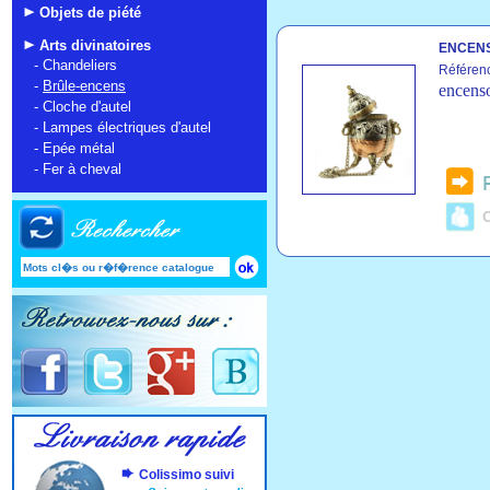
Objets de piété
Arts divinatoires
ENCENS
-
Chandeliers
Référen
-
Brûle-encens
encenso
-
Cloche d'autel
-
Lampes électriques d'autel
-
Epée métal
-
Fer à cheval
C
Colissimo suivi