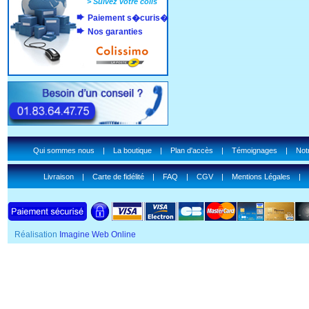
>
Suivez votre colis
Paiement s�curis�
Nos garanties
Qui sommes nous
|
La boutique
|
Plan d'accès
|
Témoignages
|
Notr
Livraison
|
Carte de fidélité
|
FAQ
|
CGV
|
Mentions Légales
|
Réalisation
Imagine Web Online
SSL Certificate