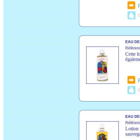
C
EAU DE 
Référen
Cette l
égaleme
C
EAU DE
Référen
Lotion 
sauvega