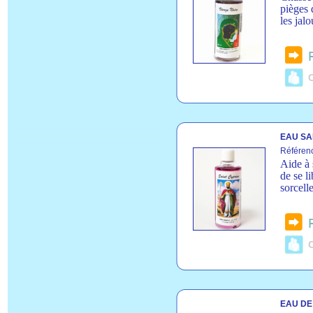
pièges 
les jal
C
EAU SAI
Référen
Aide à 
de se l
sorcell
C
EAU DE