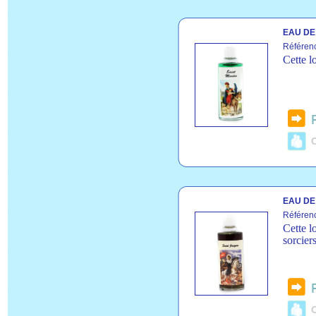
EAU DE 
Référen
Cette l
C
EAU DE
Référenc
Cette lo
sorciers
C