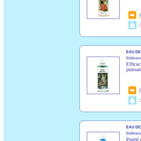
C
EAU DE
Référen
Efficac
puissan
C
EAU DE
Référen
Pureté 