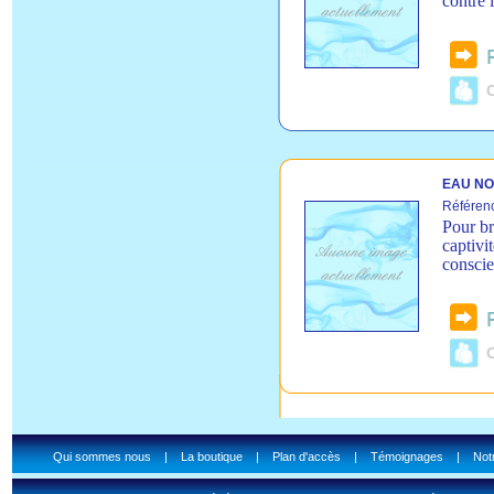
contre 
C
EAU NO
Référen
Pour br
captivi
conscie
C
Qui sommes nous
|
La boutique
|
Plan d'accès
|
Témoignages
|
Notr