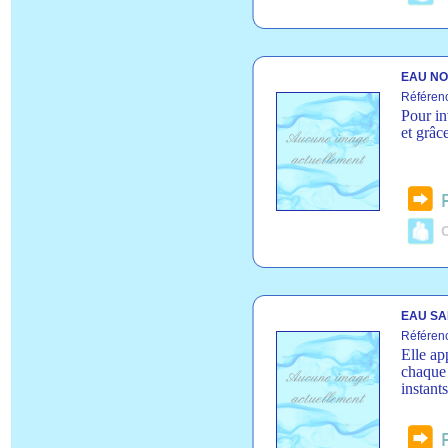
EAU NO
Référen
Pour in
et grâc
C
EAU SA
Référen
Elle ap
chaque 
instant