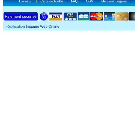
Livraison
|
Carte de fidélité
|
FAQ
|
CGV
|
Mentions Légales
|
Réalisation
Imagine Web Online
SSL Certificate