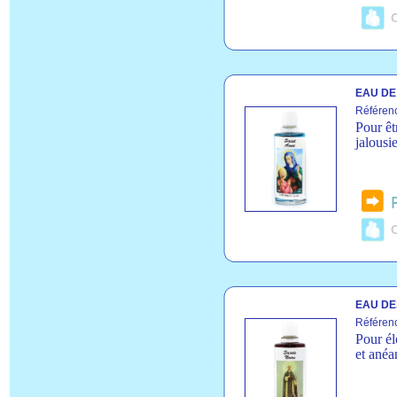
C
EAU DE
Référen
Pour êt
jalousi
C
EAU DES
Référen
Pour él
et anéa