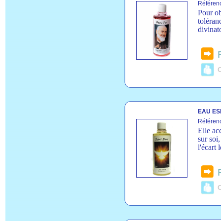
Référen
Pour ob
toléran
divinat
C
EAU ESP
Référen
Elle ac
sur soi,
l'écart 
C