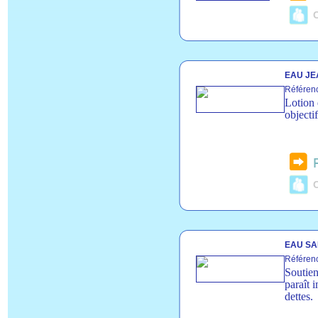
C
EAU JE
Référen
Lotion 
objecti
C
EAU SAI
Référen
Soutien
paraît 
dettes.