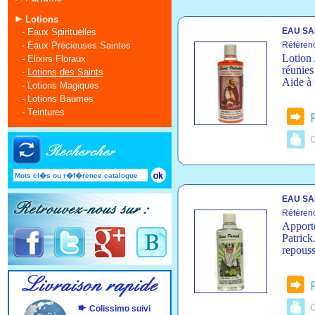
Lotions
EAU SA
-
Eaux Spirituelles
-
Eaux Précieuses Saintes
Référen
Lotion 
-
Elixirs Floraux
réunies
-
Lotions des Saints
Aide à 
-
Lotions Magiques
-
Lotions Baumes
-
Teintures
C
EAU SA
Référen
Apporte
Patrick
repouss
C
Colissimo suivi