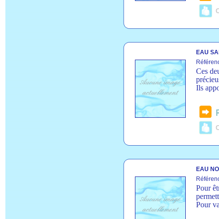
C
EAU SA
Référen
Ces deu
précieu
Ils app
C
EAU NO
Référen
Pour êt
permett
Pour va