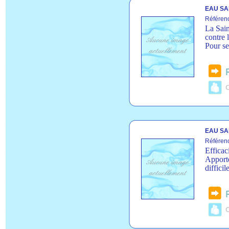
EAU SA
Référen
La Sain
contre 
Pour se
C
EAU SA
Référen
Efficac
Apporte
diffici
C