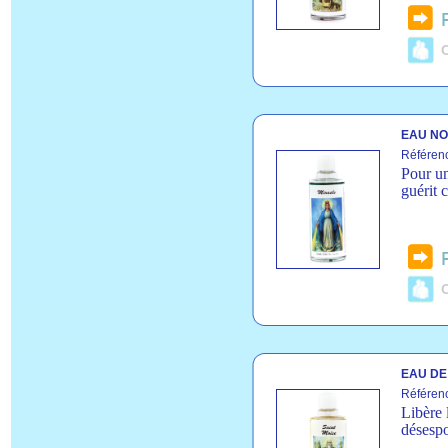
C
EAU NO
Référen
Pour un
guérit 
C
EAU DE 
Référen
Libère 
désespo