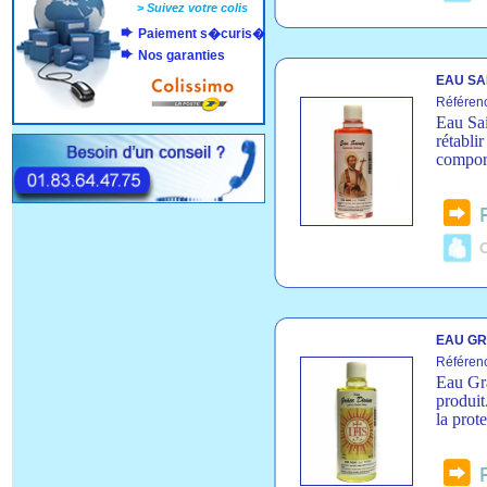
>
Suivez votre colis
Paiement s�curis�
Nos garanties
EAU SAI
Référen
Eau Sai
rétablir
compor
C
EAU GRÂ
Référen
Eau Gr
produit
la prote