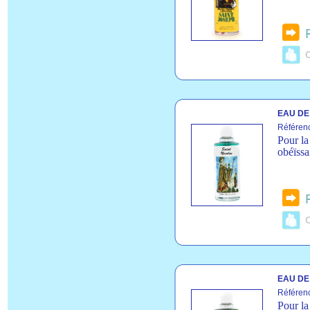
C
EAU DE 
Référenc
Pour la
obéïssa
C
EAU DE
Référen
Pour la