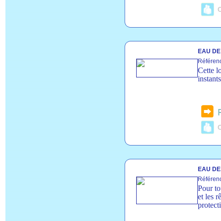
C
EAU DE 
Référenc
Cette l
instants
C
EAU DE
Référen
Pour to
et les 
protect