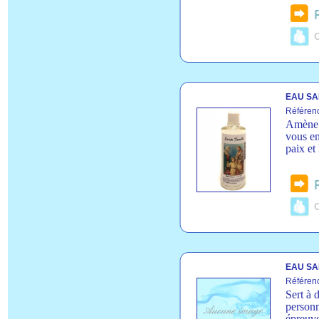
C
EAU SAI
Référenc
Amène l
vous en
paix et
C
EAU SA
Référen
Sert à 
personn
épreuve