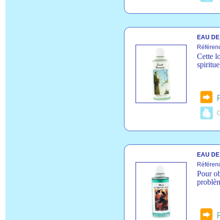
EAU DE
Référen
Cette lo
spiritue
C
EAU DE
Référen
Pour ob
problè