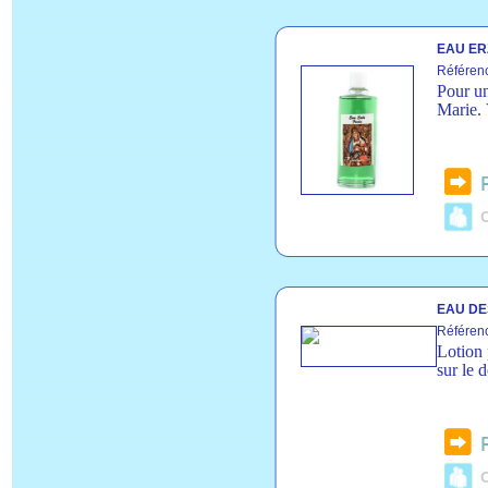
EAU ER
Référen
Pour un
Marie. 
C
EAU DE
Référen
Lotion 
sur le 
C