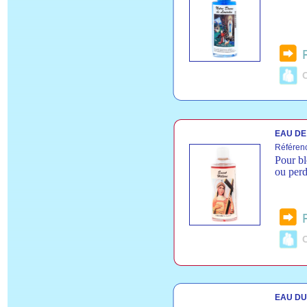
C
EAU DE 
Référen
Pour bl
ou per
C
EAU DU