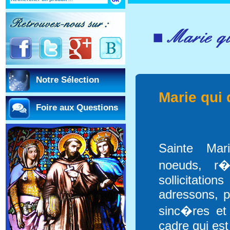
Notre Sélection
Marie qui 
Foire aux Questions
Sainte Mar
noeuds, r�
sollicitat
adressons, p
sinc�res et
cadre qui est 