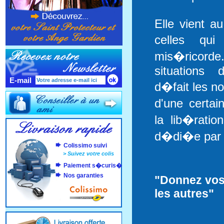
Elle vient a
celles qu
mis�ricord
situations d
E-mail
d�fait les n
d'une certa
la lib�ratio
d�di�e par s
Colissimo suivi
>
Suivez votre colis
Paiement s�curis�
Nos garanties
"Donnez vos
les autres"