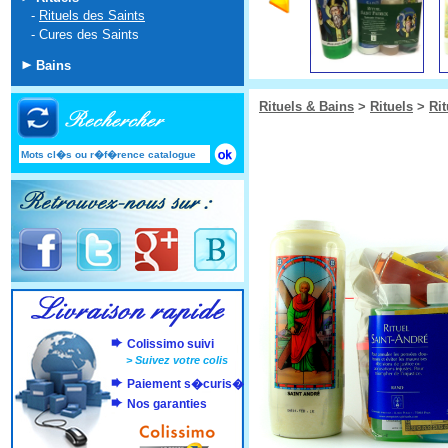
-
Rituels des Saints
-
Cures des Saints
Bains
Rituels & Bains
>
Rituels
>
Rit
Colissimo suivi
>
Suivez votre colis
Paiement s�curis�
Nos garanties