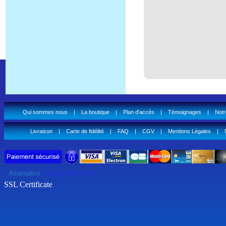
Qui sommes nous
|
La boutique
|
Plan d'accès
|
Témoignages
|
Notr
Livraison
|
Carte de fidélité
|
FAQ
|
CGV
|
Mentions Légales
|
Réalisation
Imagine Web Online
SSL Certificate