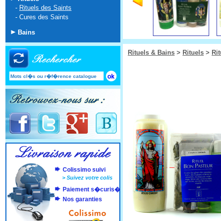
-
Rituels des Saints
-
Cures des Saints
Bains
Rituels & Bains
>
Rituels
>
Rit
Colissimo suivi
>
Suivez votre colis
Paiement s�curis�
Nos garanties