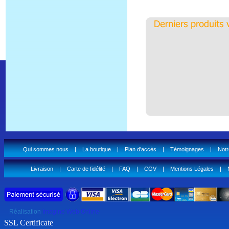
Qui sommes nous
|
La boutique
|
Plan d'accès
|
Témoignages
|
Notr
Livraison
|
Carte de fidélité
|
FAQ
|
CGV
|
Mentions Légales
|
Réalisation
Imagine Web Online
SSL Certificate