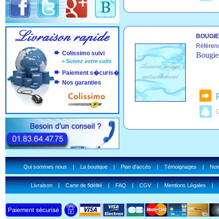
BOUGIES
Référenc
Colissimo suivi
Bougies
>
Suivez votre colis
Paiement s�curis�
Nos garanties
C
Qui sommes nous
|
La boutique
|
Plan d'accès
|
Témoignages
|
Notr
Livraison
|
Carte de fidélité
|
FAQ
|
CGV
|
Mentions Légales
|