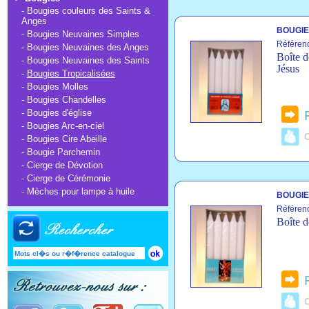
-
Bougies couleurs des Saints &
Anges
BOUGIE
-
Bougies Neuvaines Simples
Référen
-
Bougies Neuvaines des Anges
Boîte d
-
Bougies Neuvaines des Saints
Jésus
-
Bougies Tropicalisées
-
Bougies Molles
-
Bougies Chandelles
-
Bougies d'église
-
Bougies Arc-en-ciel
C
-
Bougies Cire Abeille
-
Bougie Parchemin
-
Cierge de Dévotion
-
Cierge de Cérémonie
-
Mèches pour lampe à huile
BOUGIE
Référen
Boîte d
C