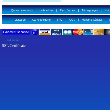
Qui sommes nous
|
La boutique
|
Plan d'accès
|
Témoignages
|
Notr
Livraison
|
Carte de fidélité
|
FAQ
|
CGV
|
Mentions Légales
|
Réalisation
Imagine Web Online
SSL Certificate