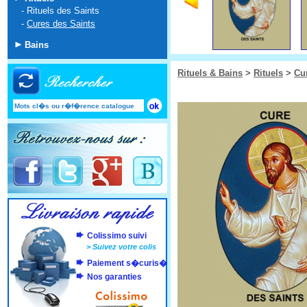
-
Rituels des Saints
-
Cures des Saints
Bains
Rituels & Bains
>
Rituels
>
Cu
Colissimo suivi
>
Suivez votre colis
Paiement s�curis�
Nos garanties