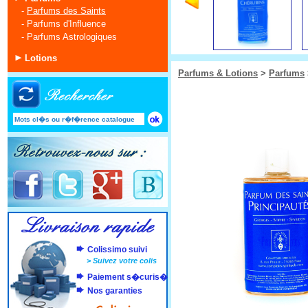
-
Parfums des Saints
-
Parfums d'Influence
-
Parfums Astrologiques
Lotions
Parfums & Lotions
>
Parfums
Colissimo suivi
>
Suivez votre colis
Paiement s�curis�
Nos garanties