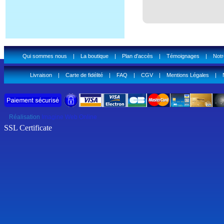
Qui sommes nous
|
La boutique
|
Plan d'accès
|
Témoignages
|
Notr
Livraison
|
Carte de fidélité
|
FAQ
|
CGV
|
Mentions Légales
|
Réalisation
Imagine Web Online
SSL Certificate