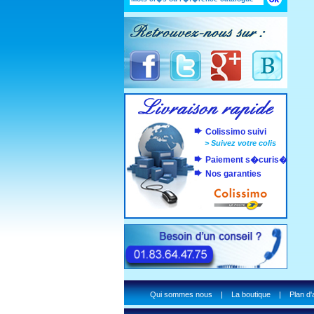
Colissimo suivi
>
Suivez votre colis
Paiement s�curis�
Nos garanties
Qui sommes nous
|
La boutique
|
Plan d