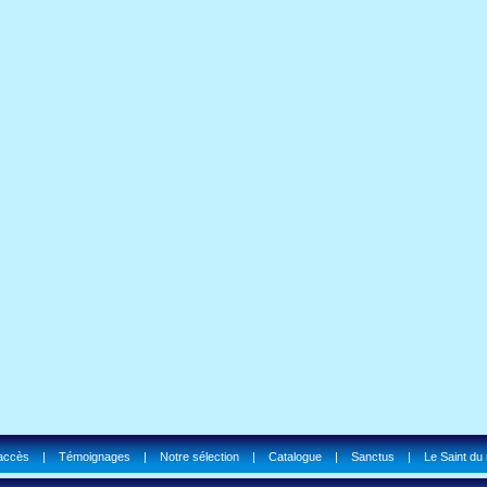
'accès
|
Témoignages
|
Notre sélection
|
Catalogue
|
Sanctus
|
Le Saint du