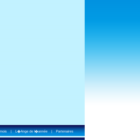
 mois
|
L�Ange de l�année
|
Partenaires