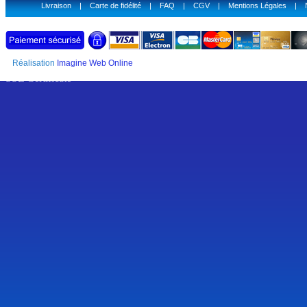
Livraison
|
Carte de fidélité
|
FAQ
|
CGV
|
Mentions Légales
|
Réalisation
Imagine Web Online
SSL Certificate