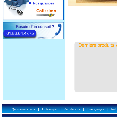
Nos garanties
Qui sommes nous
|
La boutique
|
Plan d'accès
|
Témoignages
|
Notr