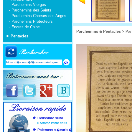
-
Parchemins Vierges
-
Parchemins des Saints
-
Parchemins Choeurs des Anges
-
Parchemins Protecteurs
-
Encres de Chine
Parchemins & Pentacles
>
Pa
Pentacles
Colissimo suivi
>
Suivez votre colis
Paiement s�curis�