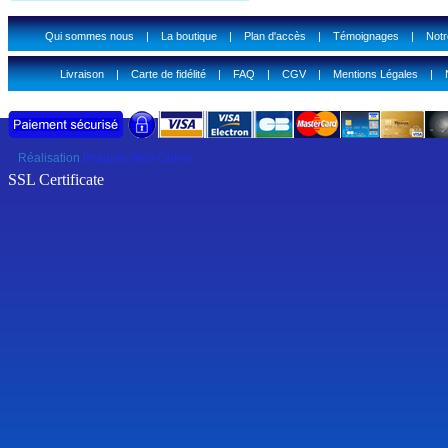
Qui sommes nous
|
La boutique
|
Plan d'accès
|
Témoignages
|
Notr
Livraison
|
Carte de fidélité
|
FAQ
|
CGV
|
Mentions Légales
|
Réalisation
Imagine Web Online
SSL Certificate