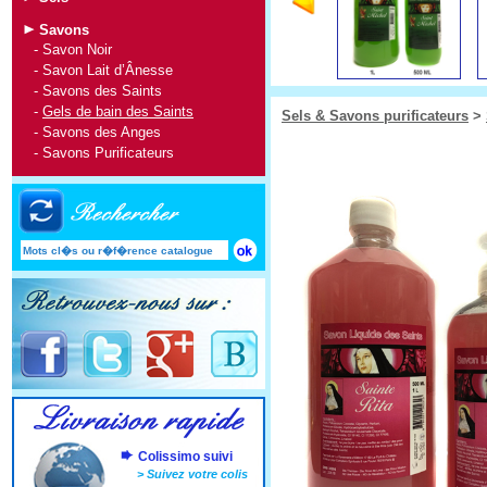
Savons
-
Savon Noir
-
Savon Lait d’Ânesse
-
Savons des Saints
-
Gels de bain des Saints
Sels & Savons purificateurs
>
-
Savons des Anges
-
Savons Purificateurs
Colissimo suivi
>
Suivez votre colis