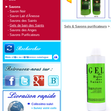
Savons
-
Savon Noir
-
Savon Lait d’Ânesse
-
Savons des Saints
-
Gels de bain des Saints
Sels & Savons purificateurs
>
-
Savons des Anges
-
Savons Purificateurs
Colissimo suivi
>
Suivez votre colis