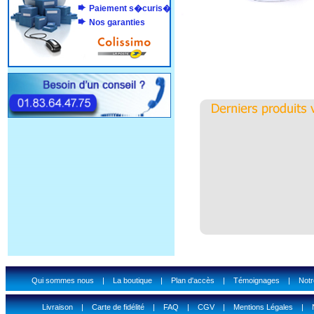
Paiement s�curis�
Nos garanties
Qui sommes nous
|
La boutique
|
Plan d'accès
|
Témoignages
|
Notr
Livraison
|
Carte de fidélité
|
FAQ
|
CGV
|
Mentions Légales
|