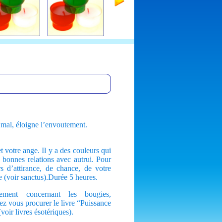
e mal, éloigne l’envoutement.
et votre ange. Il y a des couleurs qui
 bonnes relations avec autrui. Pour
s d’attirance, de chance, de votre
 (voir sanctus).Durée 5 heures.
ement concernant les bougies,
z vous procurer le livre “Puissance
voir livres ésotériques).