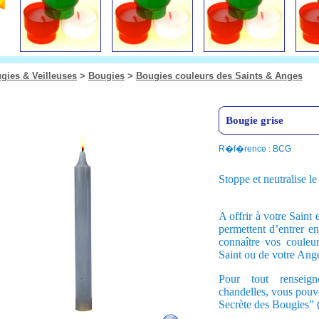
gies & Veilleuses
>
Bougies
>
Bougies couleurs des Saints & Anges
Bougie grise
R�f�rence : BCG
Stoppe et neutralise l
A offrir à votre Saint 
permettent d’entrer en
connaître vos couleur
Saint ou de votre Ange
Pour tout renseign
chandelles, vous pouve
Secrète des Bougies” (