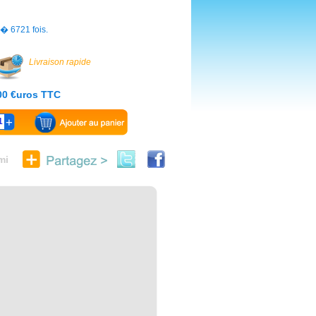
s� 6721 fois.
Livraison rapide
.00 €uros TTC
1
mi