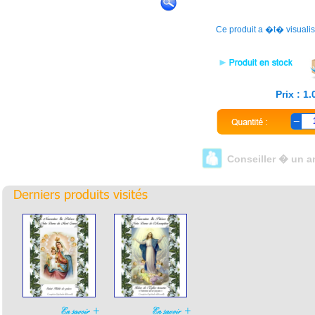
Ce produit a �t� visuali
Prix : 1
Conseiller � un a