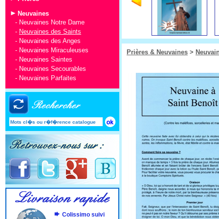
Neuvaines
-
Neuvaines Notre Dame
-
Neuvaines des Saints
-
Neuvaines des Anges
-
Neuvaines Miraculeuses
Prières & Neuvaines
>
Neuvai
-
Neuvaines Saintes
-
Neuvaines Secourables
-
Neuvaines Parfaites
Colissimo suivi