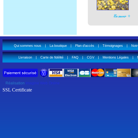
Qui sommes nous
|
La boutique
|
Plan d'accès
|
Témoignages
|
Notr
Livraison
|
Carte de fidélité
|
FAQ
|
CGV
|
Mentions Légales
|
Réalisation
Imagine Web Online
SSL Certificate