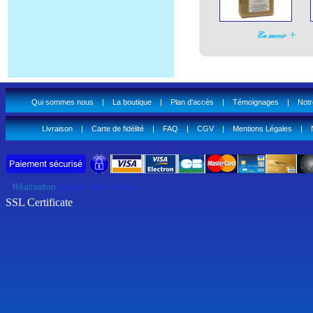
Qui sommes nous
|
La boutique
|
Plan d'accès
|
Témoignages
|
Notr
Livraison
|
Carte de fidélité
|
FAQ
|
CGV
|
Mentions Légales
|
Réalisation
Imagine Web Online
SSL Certificate