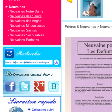
Neuvaines
-
Neuvaines Notre Dame
-
Neuvaines des Saints
-
Neuvaines des Anges
-
Neuvaines Miraculeuses
Prières & Neuvaines
>
Neuvai
-
Neuvaines Saintes
-
Neuvaines Secourables
-
Neuvaines Parfaites
Colissimo suivi