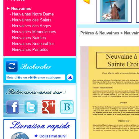
Neuvaines
-
Neuvaines Notre Dame
-
Neuvaines des Saints
-
Neuvaines des Anges
-
Neuvaines Miraculeuses
Prières & Neuvaines
>
Neuvai
-
Neuvaines Saintes
-
Neuvaines Secourables
-
Neuvaines Parfaites
Colissimo suivi