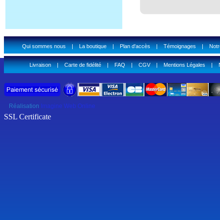
Qui sommes nous
|
La boutique
|
Plan d'accès
|
Témoignages
|
Notr
Livraison
|
Carte de fidélité
|
FAQ
|
CGV
|
Mentions Légales
|
Réalisation
Imagine Web Online
SSL Certificate